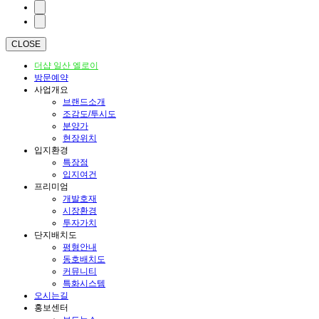
CLOSE
더샵 일산 엘로이
방문예약
사업개요
브랜드소개
조감도/투시도
분양가
현장위치
입지환경
특장점
입지여건
프리미엄
개발호재
시장환경
투자가치
단지배치도
평형안내
동호배치도
커뮤니티
특화시스템
오시는길
홍보센터