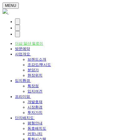
MENU
더샵 일산 엘로이
방문예약
사업개요
브랜드소개
조감도/투시도
분양가
현장위치
입지환경
특장점
입지여건
프리미엄
개발호재
시장환경
투자가치
단지배치도
평형안내
동호배치도
커뮤니티
특화시스템