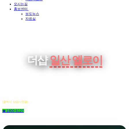
오시는길
홍보센터
보도뉴스
자료실
더샵
일산 엘로이
(클릭시 상담사연결)
☎ 1800-6127